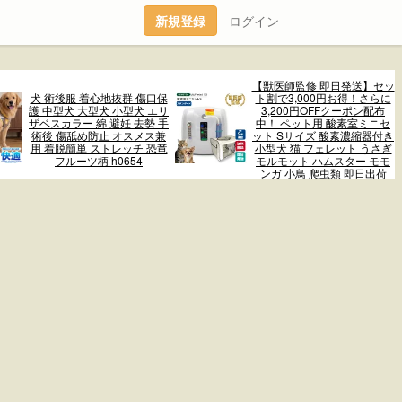
新規登録
ログイン
【獣医師監修 即日発送】セッ
犬 術後服 着心地抜群 傷口保
ト割で3,000円お得！さらに
護 中型犬 大型犬 小型犬 エリ
3,200円OFFクーポン配布
ザベスカラー 綿 避妊 去勢 手
中！ ペット用 酸素室ミニセ
術後 傷舐め防止 オスメス兼
ット Sサイズ 酸素濃縮器付き
用 着脱簡単 ストレッチ 恐竜
小型犬 猫 フェレット うさぎ
フルーツ柄 h0654
モルモット ハムスター モモ
ンガ 小鳥 爬虫類 即日出荷