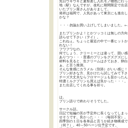
先日ウキウキと夏祭差し入れモノ物色に行っ
地（駅）なんですが、改札に期間限定で出店
いたブリン屋さんがありまして。
発祥は福岡で、人気があって東京にも進出し
かな？
・・・勿論お買い上げしてしまいました。←
またプリンかよ！とかツッコミは無しの方向
語らせて下さい（ヲイ）。
これねぇ。ちょっと最近の中で一番ヒットか
れない！
フワフワなの。
何でしょう、クリーミーとは違って、固い感
ありつつ・・・普通のプリンをグズグズにし
材料を見ると、生クリームはさておき、卵白
ぁ、と言う推測。
そんな食感にカラメル（別添）がいい感じ！
プリン好きな方、見かけたら試してみて下さ
チーズ大丈夫ならフロマージュも旨かったん
特濃ミルクプリンも買えば良かった・・・。
また出店してくれる事を祈り。
は。
プリン語りで終わりそうでした。
サークル話。
日記で短編の筈が予定外に長くなってしまっ
せそうです。良かった・・・（毎回不安）。
四季別の１日を各単品と言うか続き物構成で
（何？）。40～50ページ位予定です。