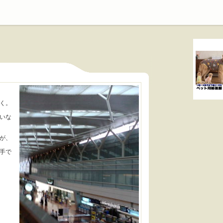
く。
いな
。
が、
手で