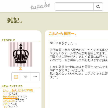
tuna.be
雑記。
これから福岡ー。
PROFILE
羽田に着きましたー。
今回事前に座席も決めちゃったんでやる事な
エクセルシオールでのんびりお茶してます。
羽田空港の建物好き。久しく成田には行って
いのでそっちが曖昧ってのもありますが(笑)
しかし朝起きた時にはまだ雷雨だったんです
宝
晴れてきて良かった(>_<)。
風も強くないといいなぁ。エアポケットは苦
す(^^;)
NEW ENTRIES
ひぃ（触りだけのSS有
り）
(07.25)
Web拍手を
(07.08)
たなばた
(07.07)
7月
(07.03)
また
(06.15)