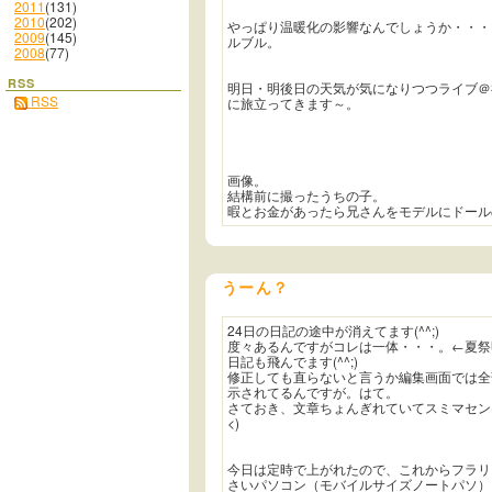
2011
(131)
2010
(202)
やっぱり温暖化の影響なんでしょうか・・・
2009
(145)
ルブル。
2008
(77)
RSS
明日・明後日の天気が気になりつつライブ＠
RSS
に旅立ってきます～。
画像。
結構前に撮ったうちの子。
暇とお金があったら兄さんをモデルにドール
うーん？
24日の日記の途中が消えてます(^^;)
度々あるんですがコレは一体・・・。←夏祭
日記も飛んでます(^^;)
修正しても直らないと言うか編集画面では全
示されてるんですが。はて。
さておき、文章ちょんぎれていてスミマセン(
<)
今日は定時で上がれたので、これからフラリ
さいパソコン（モバイルサイズノートパソ）