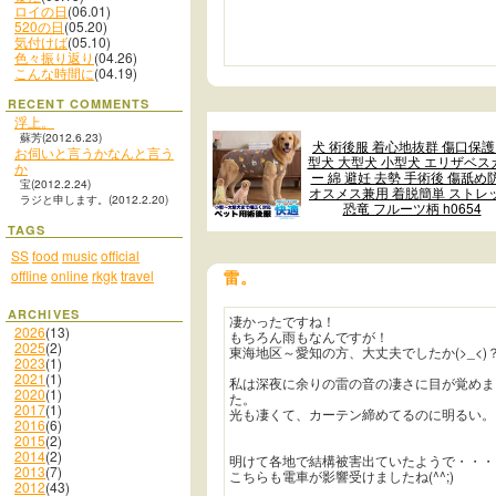
ロイの日
(06.01)
520の日
(05.20)
気付けば
(05.10)
色々振り返り
(04.26)
こんな時間に
(04.19)
RECENT COMMENTS
浮上。
蘇芳(2012.6.23)
犬 術後服 着心地抜群 傷口保護
お伺いと言うかなんと言う
型犬 大型犬 小型犬 エリザベス
か
ー 綿 避妊 去勢 手術後 傷舐め
宝(2012.2.24)
オスメス兼用 着脱簡単 ストレ
ラジと申します。(2012.2.20)
恐竜 フルーツ柄 h0654
TAGS
SS
food
music
official
offline
online
rkgk
travel
雷。
ARCHIVES
凄かったですね！
2026
(13)
もちろん雨もなんですが！
2025
(2)
東海地区～愛知の方、大丈夫でしたか(>_<)
2023
(1)
2021
(1)
私は深夜に余りの雷の音の凄さに目が覚めま
2020
(1)
た。
2017
(1)
光も凄くて、カーテン締めてるのに明るい。
2016
(6)
2015
(2)
2014
(2)
明けて各地で結構被害出ていたようで・・・
2013
(7)
こちらも電車が影響受けましたね(^^;)
2012
(43)