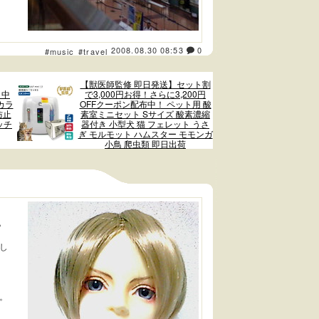
2008.08.30 08:53
0
#music
#travel
【獣医師監修 即日発送】セット割
 中
で3,000円お得！さらに3,200円
カラ
OFFクーポン配布中！ ペット用 酸
防止
素室ミニセット Sサイズ 酸素濃縮
ッチ
器付き 小型犬 猫 フェレット うさ
ぎ モルモット ハムスター モモンガ
小鳥 爬虫類 即日出荷
？
し
。