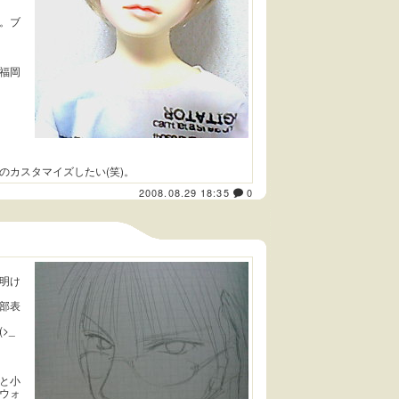
。ブ
福岡
のカスタマイズしたい(笑)。
2008.08.29 18:35
0
明け
部表
>_
と小
ウォ