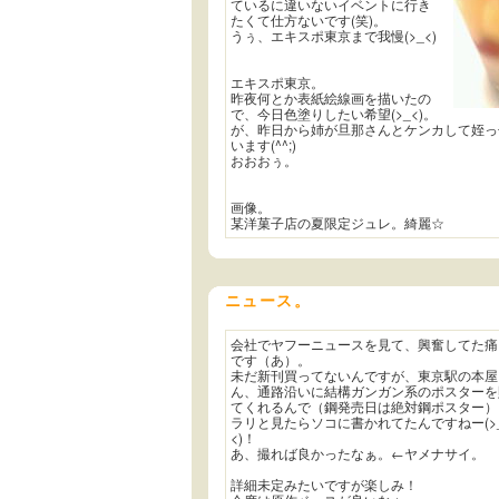
ているに違いないイベントに行き
たくて仕方ないです(笑)。
うぅ、エキスポ東京まで我慢(>_<)
エキスポ東京。
昨夜何とか表紙絵線画を描いたの
で、今日色塗りしたい希望(>_<)。
が、昨日から姉が旦那さんとケンカして姪っ
います(^^;)
おおおぅ。
画像。
某洋菓子店の夏限定ジュレ。綺麗☆
ニュース。
会社でヤフーニュースを見て、興奮してた痛
です（あ）。
未だ新刊買ってないんですが、東京駅の本屋
ん、通路沿いに結構ガンガン系のポスターを
てくれるんで（鋼発売日は絶対鋼ポスター）
ラリと見たらソコに書かれてたんですねー(>
<)！
あ、撮れば良かったなぁ。←ヤメナサイ。
詳細未定みたいですが楽しみ！