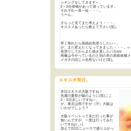
ッチングをしてきます～。
2～3台候補があって迷っています。
それぞれ一長一短・・・。
うーん。
さらっと見てまた考えよう・・・。
オススメあったら教えて下さい(笑)。
早く帰れたら表紙絵色塗りしたい～。
が、また変えたくなってきました・・・。←
色塗りしてからまた描き直したバカorz
画像は今やっているのと別の本の表紙候補メ
メガネの話じゃ全然ないけど(笑)。
エキスポ初日。
本日エキスポ大阪ですね！
先週の夏祭が嘘のように(笑)ここ
2・3日涼しいですね～。
が、東京は雨ですが（汗）大阪は
いかがでしょう？
大阪イベントって未だ行った事が
無いんですが、一度は行ってみた
いですね(>_<)
加えて22日ニュースで盛り上がっ