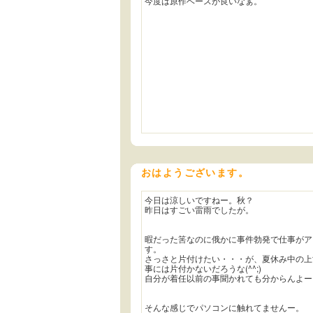
今度は原作ベースが良いなぁ。
おはようございます。
今日は涼しいですねー。秋？
昨日はすごい雷雨でしたが。
暇だった筈なのに俄かに事件勃発で仕事がア
す。
さっさと片付けたい・・・が、夏休み中の上
事には片付かないだろうな(^^;)
自分が着任以前の事聞かれても分からんよー
そんな感じでパソコンに触れてませんー。