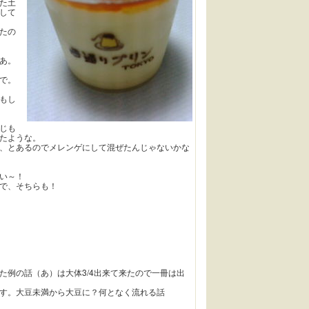
た土
して
たの
あ。
で。
もし
じも
たような。
、とあるのでメレンゲにして混ぜたんじゃないかな
い～！
で、そちらも！
た例の話（あ）は大体3/4出来て来たので一冊は出
す。大豆未満から大豆に？何となく流れる話