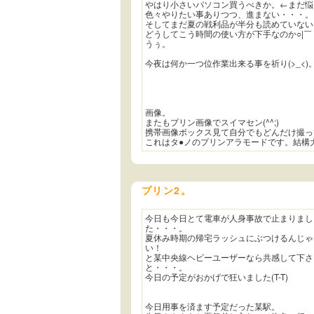
やはり小さいパソコン買うべきか。←まだ悩
色々やりたい事ありつつ、進まない・・・。
そしてまだ夏の戦利品が半分も読めていない(T
どうしてこう時間の使い方が下手なのか○|￣
うぅ。
今夜は何か一つ位作業出来る事を祈り(>_<)
画像。
またもプリン画像でスイマセン(^^;)
携帯画像ボックス見て自分でもどんだけ撮っ
これはタ●ノのプリンアラモードです。結構
プリン2。
今日も今日とて電車が人身事故で止まりまし
た・・・。
夏休み時期の帰宅ラッシュにぶつけるんじゃ
い！
と某中央線ヘビーユーザーなら共感して下さ
と・・・。
今日の予定がおかげで狂いました(T-T)
今日用事を済ます予定だった某駅。