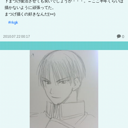
下まつげ復活させても良いでしょうか・・・。←ここ半年くらいは
描かないように頑張ってた。
まつげ描くの好きなんだ(><)
#rkgk
0
2010.07.22 00:17