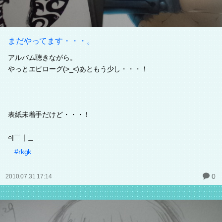
まだやってます・・・。
アルバム聴きながら。
やっとエピローグ(>_<)あともう少し・・・！
表紙未着手だけど・・・！
○|￣｜＿
#rkgk
0
2010.07.31 17:14