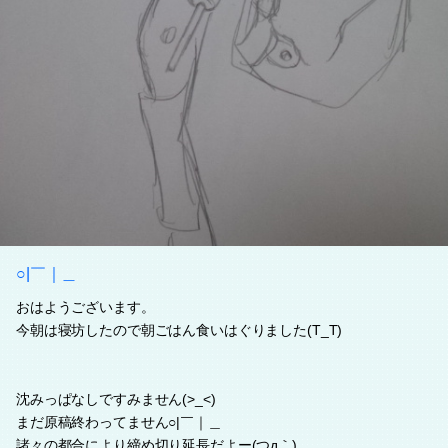
○|￣｜＿
おはようございます。
今朝は寝坊したので朝ごはん食いはぐりました(T_T)
沈みっぱなしですみません(>_<)
まだ原稿終わってません○|￣｜＿
諸々の都合により締め切り延長だよー(つд｀)。