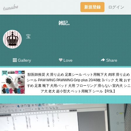
tuna.be
新規登録
ログイン
雑記。
宝
Gallery
Love
Share
獣医師推奨 犬 滑り止め 足裏シール ペット用靴下犬 肉球 滑り止め
シール PAW WING PAWWING Grip plus 20/48枚 3パック 犬 靴 おす
すめ 足裏 靴下 犬用パッド 犬用 フローリング 滑らない 室内犬 シニ
ア犬 老犬 超小型犬 ペット用靴下 シール【RSL】