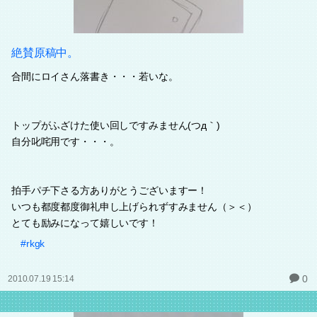
絶賛原稿中。
合間にロイさん落書き・・・若いな。
トップがふざけた使い回しですみません(つд｀)
自分叱咤用です・・・。
拍手パチ下さる方ありがとうございますー！
いつも都度都度御礼申し上げられずすみません（＞＜）
とても励みになって嬉しいです！
#rkgk
0
2010.07.19 15:14