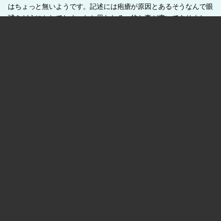
はちょっと無いようです。記述には疱瘡が原因とあるそうなんで眼
球をどうにかしてしまったと思われる、的な事が書いてありまし
た。
伊達さんに興味ある方は瑞鳳殿へどうぞ～(＾＾)
松島にある瑞巌寺も伊達の縁で、国宝だそうです☆
#travel
0
2010.07.11 19:52
次のページ »
ギャラリー
最近の投稿