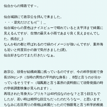
仙台からの帰路です～。
仙台城跡にて政宗公を拝んで来ました。
・・・逆光だけども○|￣｜＿
仙台城からの景色はナイスビューで晴れていると太平洋まで綺麗に
見えるんですが、生憎の曇天＆小雨であまり良く見えませんでし
た。残念(/_;)
なんか杜の都と呼ばれるので緑のイメージが強いんですが、案外海
も近いと何度目かの旅で気付きました(遅)。
仙台好きなのでまた行きたいなぁ。
政宗公、頭骨が結構綺麗に残っているのですが、今の科学技術で身
長159センチ（当時の男性の平均的な身長）、B型と言うのが分か
っているそうです～（瑞鳳殿と言う墓所の資料館にて頭骨発掘の時
の学術調査映像が見られます）。
再現された等身大レプリカ？は40代位なのかな？と言う顔立ちで
したが、若い時は精悍な顔立ちだったのだろうなー、と思います。
ちなみに右目周りの骨格は綺麗だったので独眼竜と言う科学的根拠