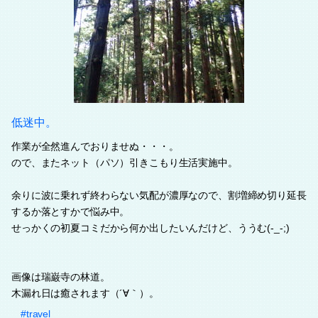
低迷中。
作業が全然進んでおりませぬ・・・。
ので、またネット（パソ）引きこもり生活実施中。
余りに波に乗れず終わらない気配が濃厚なので、割増締め切り延長
するか落とすかで悩み中。
せっかくの初夏コミだから何か出したいんだけど、ううむ(-_-;)
画像は瑞巌寺の林道。
木漏れ日は癒されます（´∀｀）。
#travel