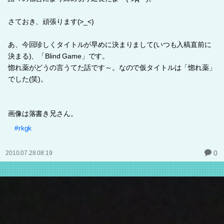
さておき、頑張ります(>_<)
あ、今回珍しくタイトルが早めに決まりまして(いつも入稿直前に
決まる)、「Blind Game」です。
惚れ薬がどうの言うてた話です～。なので仮タイトルは「惚れ薬」
でした(笑)。
画像は落書き兄さん。
#rkgk
0
2010.07.28 08:19