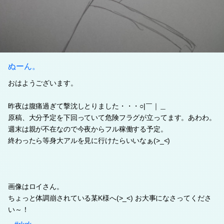
ぬーん。
おはようございます。
昨夜は腹痛過ぎて撃沈しとりました・・・○|￣｜＿
原稿、大分予定を下回っていて危険フラグが立ってます。あわわ。
週末は親が不在なので今夜からフル稼働する予定。
終わったら等身大アルを見に行けたらいいなぁ(>_<)
画像はロイさん。
ちょっと体調崩されている某K様へ(>_<) お大事になさってくださ
い～！
#rkgk