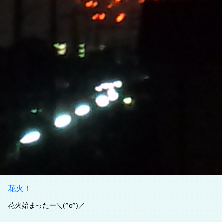
花火！
花火始まったー＼(^o^)／