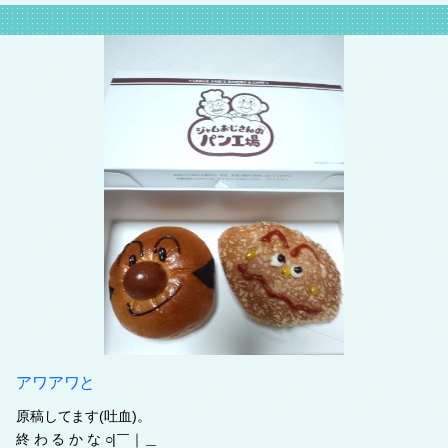
アワアワと
原稿してます(吐血)。
終 わ る か な ○|￣｜＿