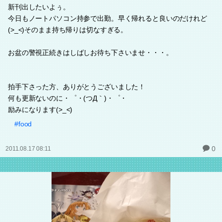
新刊出したいよぅ。
今日もノートパソコン持参で出勤。早く帰れると良いのだけれど
(>_<)そのまま持ち帰りは切なすぎる。
お盆の警視正続きはしばしお待ち下さいませ・・・。
拍手下さった方、ありがとうございました！
何も更新ないのに・゜・(つД｀)・゜・
励みになります(>_<)
#food
0
2011.08.17 08:11