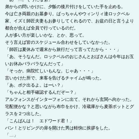
弟からの問いかけに、夕飯の後片付けをしていた手を止める。
今は亡き両親のお墓参り。ばっちゃんやウィンリィ達ロックベル
家、イズミ師匠夫妻もお参りしてくれるので、お盆の日と言うより
都合が合えば全員で行っているのだ。
人が多い方が楽しいかな、とか、思って。
そう言えば皆のスケジュール合わせをしていなかった。
「師匠は夏休みで週末から旅行だって言ってたから・・・」
「あ、そうなんだ。ロックベルのおじさんとおばさんは今年はお互
いお休みバラバラなんだって」
「そっか。病院忙しいもんな。じゃあ・・・」
言いかけた所で、来客を告げるチャイムが鳴った。
「あ、ボク出るよ。はーい？」
「ちゃんと相手確認するんだぞー？」
アルフォンスがインターフォンに出て、それから玄関へ向かった。
宅配便かな？と思いながら布巾をかけ、冷蔵庫から麦茶ポットとグ
ラスを２つ出した。
「こんばんは！ エドワード君！」
バン！とリビングの扉を開けた男は軽快に挨拶をした。
「…」