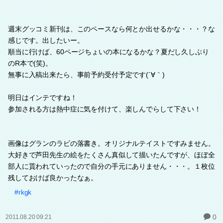
週末グッコミ新刊は、このペースなら何とか出せるかな・・・？な
感じです。出したいー。
順当に行けば、60ページちょいの本になるかな？夏だし久しぶり
のR本で(笑)。
無事に入稿出来たら、事前予約受付予定です(´∀｀)
明日はインテですね！
参加される方は熱中症に気を付けて、楽しんでらして下さい！
画像はグランのラビの落書き。オリジナルテイストですみません。
大好きで芦田先生の絵をたくさん真似して描いたんですが、ほぼ全
部人に貰われていったので自分の手元にありません・・・。１枚位
残しておけば良かったなぁ。
#rkgk
0
2011.08.20 09:21