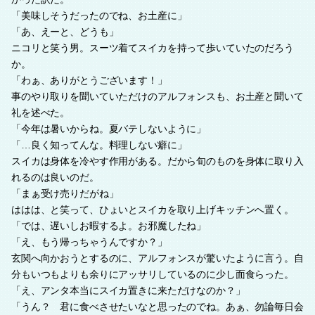
「美味しそうだったのでね、お土産に」
「あ、えーと、どうも」
ニコリと笑う男。スーツ着てスイカを持って歩いていたのだろう
か。
「わぁ、ありがとうございます！」
事のやり取りを聞いていただけのアルフォンスも、お土産と聞いて
礼を述べた。
「今年は暑いからね。夏バテしないように」
「…良く知ってんな。料理しない癖に」
スイカは身体を冷やす作用がある。だから旬のものを身体に取り入
れるのは良いのだ。
「まぁ受け売りだがね」
ははは、と笑って、ひょいとスイカを取り上げキッチンへ置く。
「では、遅いしお暇するよ。お邪魔したね」
「え、もう帰っちゃうんですか？」
玄関へ向かおうとするのに、アルフォンスが驚いたように言う。自
分もいつもよりも余りにアッサリしているのに少し面食らった。
「え、アンタ本当にスイカ置きに来ただけなのか？」
「うん？ 君に食べさせたいなと思ったのでね。あぁ、勿論毎日会