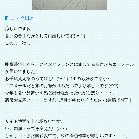
昨日・今日と
涼しいですね！
暑いの苦手な身としては嬉しいです(´∀｀)
このまま秋に・・・！
昨夜帰宅したら、スイスとフランスに旅してる友達からエアメール
が届いてました。
お手紙貰えるのって嬉しい(´∀｀)出すのも好きですが～。
エアメールだと旅のお裾分けみたいでより嬉しいです(*^^*)
今年も暑中見舞いを殆ど出せなかったのが心残り・・・。
残暑お見舞い・・・出す前に8月が終わりそうだ(-_-;)原稿で○|￣｜
＿
サイト放置で申し訳ないです。
いい加減トップを変えたい(>_<)
しかし目下まだ腱鞘炎中で、絵の着色作業が厳しいです・・・。