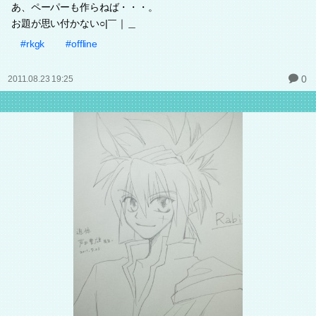
あ、ペーパーも作らねば・・・。
お題が思い付かない○|￣｜＿
#rkgk
#offline
0
2011.08.23 19:25