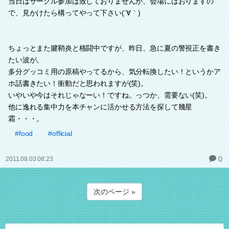
当日はサークル参加は致しておりませんが、会場にはおりますの
で、見かけたら構ってやって下さい(´∀｀)
ちょっとまた腱鞘炎と格闘中ですが、昨日、急に夏の警視正を書き
たい波が。
多分グッコミ用の原稿やってるから、気分転換したい！というかア
ホ話書きたい！衝動だと思われますが(笑)。
いやいや今はそれじゃなーい！ですね。っつか、需要ない(笑)。
他に逸れる集中力を本チャンに活かせる方法を探して幾星
霜・・・。
#food
#official
0
2011.08.03 08:23
次のページ »