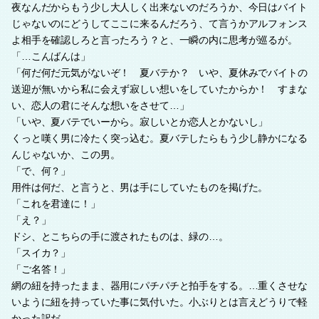
夜なんだからもう少し大人しく出来ないのだろうか、今日はバイト
じゃないのにどうしてここに来るんだろう、て言うかアルフォンス
よ相手を確認しろと言ったろう？と、一瞬の内に思考が巡るが。
「…こんばんは」
「何だ何だ元気がないぞ！ 夏バテか？ いや、夏休みでバイトの
送迎が無いから私に会えず寂しい想いをしていたからか！ すまな
い、恋人の君にそんな想いをさせて…」
「いや、夏バテでいーから。寂しいとか恋人とかないし」
くっと嘆く男に冷たく突っ込む。夏バテしたらもう少し静かになる
んじゃないか、この男。
「で、何？」
用件は何だ、と言うと、男は手にしていたものを掲げた。
「これを君達に！」
「え？」
ドシ、とこちらの手に渡されたものは、緑の…。
「スイカ？」
「ご名答！」
網の紐を持ったまま、器用にパチパチと拍手をする。…重くさせな
いように紐を持っていた事に気付いた。小ぶりとは言えどうりで軽
かった訳だ。