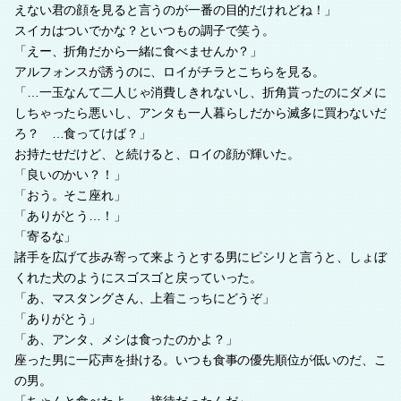
えない君の顔を見ると言うのが一番の目的だけれどね！」
スイカはついでかな？といつもの調子で笑う。
「えー、折角だから一緒に食べませんか？」
アルフォンスが誘うのに、ロイがチラとこちらを見る。
「…一玉なんて二人じゃ消費しきれないし、折角貰ったのにダメに
しちゃったら悪いし、アンタも一人暮らしだから滅多に買わないだ
ろ？ …食ってけば？」
お持たせだけど、と続けると、ロイの顔が輝いた。
「良いのかい？！」
「おう。そこ座れ」
「ありがとう…！」
「寄るな」
諸手を広げて歩み寄って来ようとする男にピシリと言うと、しょぼ
くれた犬のようにスゴスゴと戻っていった。
「あ、マスタングさん、上着こっちにどうぞ」
「ありがとう」
「あ、アンタ、メシは食ったのかよ？」
座った男に一応声を掛ける。いつも食事の優先順位が低いのだ、こ
の男。