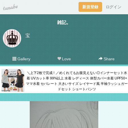
tuna.be
新規登録
ログイン
雑記。
宝
Gallery
Love
Share
＼上下2枚で完成！／めくれてもお腹見えない◎インナーセット水
着 UVカット率 99%以上 水着 レディース 体型カバー水着 UPF50+
ママ水着 セパレート 大きいサイズ レイヤード風 半袖ラッシュガー
ドセット ショートパンツ