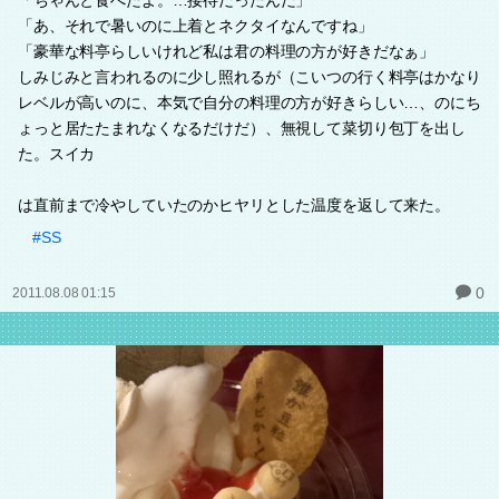
「ちゃんと食べたよ。…接待だったんだ」
「あ、それで暑いのに上着とネクタイなんですね」
「豪華な料亭らしいけれど私は君の料理の方が好きだなぁ」
しみじみと言われるのに少し照れるが（こいつの行く料亭はかなり
レベルが高いのに、本気で自分の料理の方が好きらしい…、のにち
ょっと居たたまれなくなるだけだ）、無視して菜切り包丁を出し
た。スイカ
は直前まで冷やしていたのかヒヤリとした温度を返して来た。
#SS
0
2011.08.08 01:15