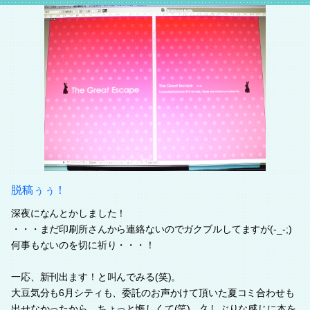
脱稿ぅぅ！
深夜になんとかしました！
・・・まだ印刷所さんから連絡ないのでガクブルしてますが(-_-;)
何事もないのを切に祈り・・・！
一応、新刊出ます！と叫んでみる(笑)。
大豆気分も6月シティも、委託のお声かけて頂いた夏コミ合わせも
出せなかったから、ちょっと悔しくて(笑)。久しぶりな感じに本を