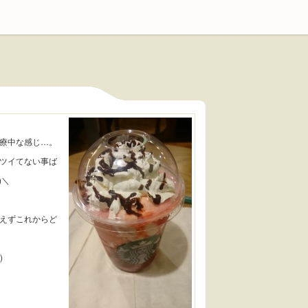
療中な感じ…。
ツイてない事ば
)＼
えずこれからど
)