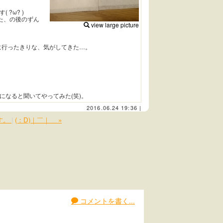
?ω? )
た、の後のずん
view large picture
に行ったきりな、気がしてきた…。
になると聞いてやってみた(笑)。
2016.06.24 19:36
|
す。
|
(：D)｜￣｜＿ »
コメントを書く...