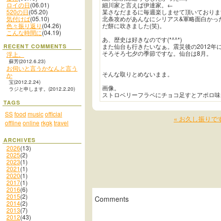
ロイの日
(06.01)
細川家と言えば伊達家。←
520の日
(05.20)
某さなだまるに毎週楽しませて頂いております( 
気付けば
(05.10)
北条攻めがあんなにシリアス&軍略面白かっ
色々振り返り
(04.26)
だ餅に吹きました(笑)。
こんな時間に
(04.19)
あ、歴史は好きなのです(*^^*)
また仙台も行きたいなぁ。震災後の2012年
RECENT COMMENTS
そろそろ七夕の季節ですな。仙台は8月。
浮上。
蘇芳(2012.6.23)
お伺いと言うかなんと言う
そんな取りとめないまま。
か
宝(2012.2.24)
画像。
ラジと申します。(2012.2.20)
ストロベリーフラペにチョコ足すとアポロ味
TAGS
SS
food
music
official
« お久し振りで
offline
online
rkgk
travel
ARCHIVES
2026
(13)
2025
(2)
2023
(1)
2021
(1)
2020
(1)
2017
(1)
2016
(6)
2015
(2)
Comments
2014
(2)
2013
(7)
2012
(43)