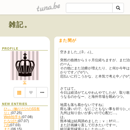
tuna.be
雑記。
また間が
PROFILE
空きました_(:3」∠)_
突然の捻挫から１ヶ月位経ちますが、まだ治
のーん。
その他にまた治療が増えたり、と何か今年は
かりです／(^o^)＼
厄払いに行こうかな、と本気で考え中／(^o^
宝
さてはて。
今日は経済がてんやわんやでしたが、取り敢
うなるのかなー、と海外市場を眺めつつ。
NEW ENTRIES
地震も落ち着かないですね;;
ひぃ（触りだけのSS有
雨も凄いので、なにごともない事を祈り(>_<
り）
(07.25)
九州は知り合いが多いので心配だ…。
Web拍手を
(07.08)
は。
たなばた
(07.07)
熊本城は結局諦めました；ｖ；ｶﾅｼﾐ…
7月
(07.03)
また計画練り直して行きたいですー。
また
(06.15)
細川家所縁巡りもしたかった…。