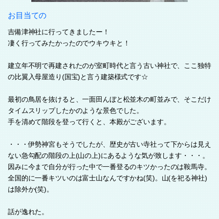
お目当ての
吉備津神社に行ってきましたー！
凄く行ってみたかったのでウキウキと！
建立年不明で再建されたのが室町時代と言う古い神社で、ここ独特
の比翼入母屋造り(国宝)と言う建築様式です☆
最初の鳥居を抜けると、一面田んぼと松並木の町並みで、そこだけ
タイムスリップしたかのような景色でした。
手を清めて階段を登って行くと、本殿がございます。
・・・伊勢神宮もそうでしたが、歴史が古い寺社って下からは見え
ない急勾配の階段の上(山の上)にあるような気が致します・・・。
因みに今まで自分が行った中で一番登るのキツかったのは鞍馬寺。
全国的に一番キツいのは富士山なんですかね(笑)。山(を祀る神社)
は除外か(笑)。
話が逸れた。