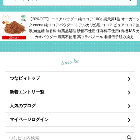
【20%OFF】 ココアパウダー 純ココア 100g 楽天第1位 オーガニッ
ク cocoa 純ココアパウダー 非アルカリ処理 ココア ピュアココア無
添加(無糖 無香料 無薬品処理 砂糖不使用 保存料不使用) 有機JAS カ
カオパウダー 農薬不使用 高フラバノール 非遺伝子組み換え
tuna.be
つなビィトップ
新着エントリ一覧
人気のブログ
マイページログイン