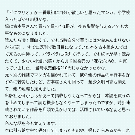
「ピグマリオ」が一番最初に自分が欲しいと思ったマンガ。小学校
入ったばかりの頃かな。
親に古本屋さんで買って貰った1冊が、今も影響を与えるとても大
事なものになりました。
読んだら凄く面白くて、でも当時自分で買うにはお金あんまりない
から(笑）、すでに既刊で数冊目になっていた本を古本屋さんで出
て来るのを待って、バラバラに揃えて行って。でも続きが早く読み
たくて、少ない小遣い(笑）から月２回発売の「花/と/ゆ/め」を買
っていました。 当時販売価格210円じゃなかったかな。
元々別の雑誌でマンガを描かれていて、彼の他の作品の単行本を探
すのに苦労したけど、古本屋さんを回って、超少女明日香も揃え
て。他の短編も揃えました。
出版社と何かしらがあって掲載しなくなってからは、本誌を買うの
を止めてしまって読む機会もなくなってしまったのですが、時折連
載されている作品を店頭で見かけては、活躍されているなぁと思っ
ておりました。
色んな話を今も覚えてます。
本は引っ越す中で処分してしまったものや、探したらあるかもしれ