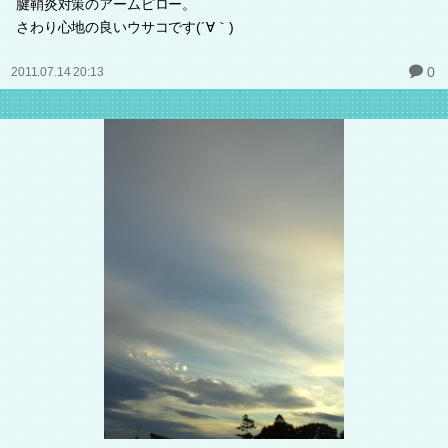
腱鞘炎対策のアームピロー。
さわり心地の良いウサコです(´∀｀)
0
2011.07.14 20:13