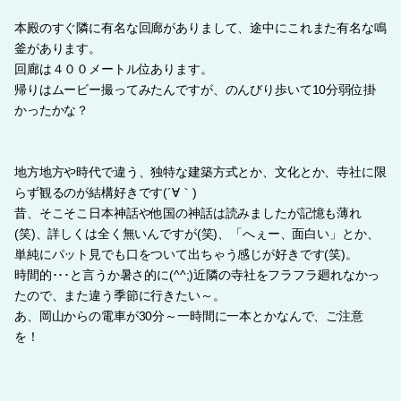
本殿のすぐ隣に有名な回廊がありまして、途中にこれまた有名な鳴
釜があります。
回廊は４００メートル位あります。
帰りはムービー撮ってみたんですが、のんびり歩いて10分弱位掛
かったかな？
地方地方や時代で違う、独特な建築方式とか、文化とか、寺社に限
らず観るのが結構好きです(´∀｀)
昔、そこそこ日本神話や他国の神話は読みましたが記憶も薄れ
(笑)、詳しくは全く無いんですが(笑)、「へぇー、面白い」とか、
単純にパット見でも口をついて出ちゃう感じが好きです(笑)。
時間的･･･と言うか暑さ的に(^^;)近隣の寺社をフラフラ廻れなかっ
たので、また違う季節に行きたい～。
あ、岡山からの電車が30分～一時間に一本とかなんで、ご注意
を！