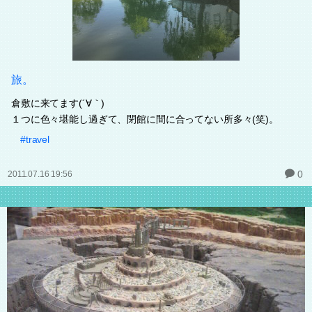
旅。
倉敷に来てます(´∀｀)
１つに色々堪能し過ぎて、閉館に間に合ってない所多々(笑)。
#travel
0
2011.07.16 19:56