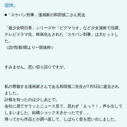
追悼。
■「スケバン刑事」漫画家の和田慎二さん死去
「超少女明日香」シリーズや「ピグマリオ」など少女漫画で活躍。
テレビドラマ化、映画化もされた「スケバン刑事」は大ヒットし
た。
（読/売/新/聞より一部抜粋）
すみません、思い切り語りですが。
私の尊敬する漫画家さんである和田慎二先生が7月5日に逝去され
ました。
訃報を知ったのは少しあとで。
会社に居てサラッとニュース見て、思わず「えっ？！」声を出して
しまいました。結構ショック大きかったです…。
帰ってから作品とか調べ直して、しばらく昔を思い出しました。