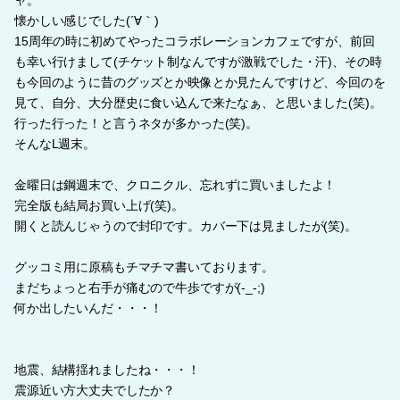
ャ。
懐かしい感じでした(´∀｀)
15周年の時に初めてやったコラボレーションカフェですが、前回
も幸い行けまして(チケット制なんですが激戦でした・汗)、その時
も今回のように昔のグッズとか映像とか見たんですけど、今回のを
見て、自分、大分歴史に食い込んで来たなぁ、と思いました(笑)。
行った行った！と言うネタが多かった(笑)。
そんなL週末。
金曜日は鋼週末で、クロニクル、忘れずに買いましたよ！
完全版も結局お買い上げ(笑)。
開くと読んじゃうので封印です。カバー下は見ましたが(笑)。
グッコミ用に原稿もチマチマ書いております。
まだちょっと右手が痛むので牛歩ですが(-_-;)
何か出したいんだ・・・！
地震、結構揺れましたね・・・！
震源近い方大丈夫でしたか？