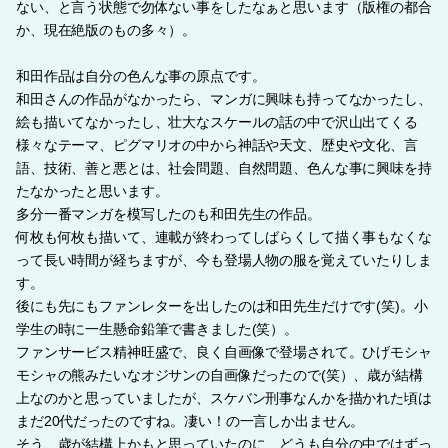
ない、と言う状態で勿体ない事をしたなぁと思います（版権の都合
か、現在絶版のもの多々）。
和田作品は自分の色んな事の原点です。
和田さんの作品がなかったら、マンガに興味も持ってなかったし、
絵も描いてなかったし、壮大なスケールの話の中で沢山出てくる
様々なテーマ、ピグマリオの中から神話や天文、歴史や文化、言
語、技術、善と悪とは、社会問題、自然問題、色んな事に興味を持
たなかったと思います。
多分一番マンガを模写したのも和田先生の作品。
何枚も何枚も描いて、連載が終わってしばらくして描く事もなくな
って長い時間が経ちますが、今も登場人物の服を覚えていたりしま
す。
後にも先にもファンレターを出したのは和田先生だけです(笑)。小
学生の時に一生懸命鉛筆で書きました(笑）。
ファンサービス精神旺盛で、良く自画像で登場されて。ひげモシャ
モシャの熊みたいなオジサンの自画像だったので(笑）、歳が結構
上なのかと思っていましたが、スケバン刑事なんかを描かれた頃は
まだ20代だったのですね。凄い！の一言しか出ません。
そう、歳が結構上かもと思っていたのに、どうも自分の中ではずっ