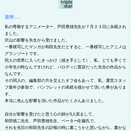
追悼…。
私の尊敬するアニメーター、芦田豊雄先生が７月２３日に永眠され
ました。
沢山の影響を先生から受けました。
一番模写したマンガが和田先生だとすると、一番模写したアニメは
グランゾートです。
同人の世界に入ったきっかけ（描き手として）、私、とても早くて
小学生の時なんですけれど、パロディに寛容だった先生の作品から
なんです。
その同人の、編集部の方を交えたオフ会もあって、私、運営スタッ
フ最年少参加で、パンフレットの表紙を描かせて頂いた事がありま
す。
本当に色んな影響を頂いた作品がたくさんありました。
自分が影響を受けたと思う心の師が3人居まして。
和田慎二先生、芦田豊雄先生、ペーター佐藤氏で。
それを先日の和田先生の訃報の時に書こうかと思いながら、書かな