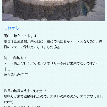
これから
岡山に旅立って来ます～。
夏コミ落選通知が来た日に、旅にでも出るか・・・となり(笑)、先
日のシティで旅決定になりました(笑)。
初・山陰地方！
・・・慌ただしくバッタバタでリサーチ殆ど出来てないですが○|￣
｜＿
色々楽しみ(*^^*)
昨日の地震大丈夫でしたか？
地鳴りが来て結構揺れたので、大きいの来るのかとアワアワしまし
た(^^;)