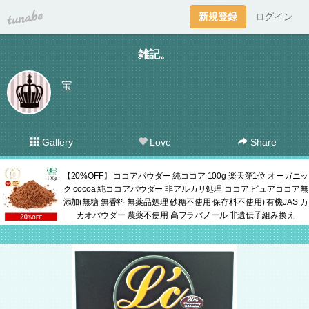
tuna.be
新規登録
ログイン
雑記。
宝
Gallery
Love
Share
【20%OFF】 ココアパウダー 純ココア 100g 楽天第1位 オーガニッ
ク cocoa 純ココアパウダー 非アルカリ処理 ココア ピュアココア無
添加(無糖 無香料 無薬品処理 砂糖不使用 保存料不使用) 有機JAS カ
カオパウダー 農薬不使用 高フラバノール 非遺伝子組み換え