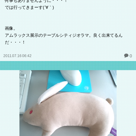
何事もありませんように・・・！
では行ってきまーす(´∀｀)
画像。
アムラックス展示のテーブルシティジオラマ。良く出来てるん
だ・・・！
0
2011.07.16 06:42